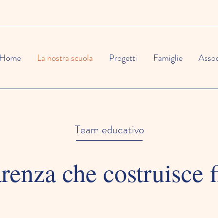
Home
La nostra scuola
Progetti
Famiglie
Asso
Team educativo
renza che costruisce f