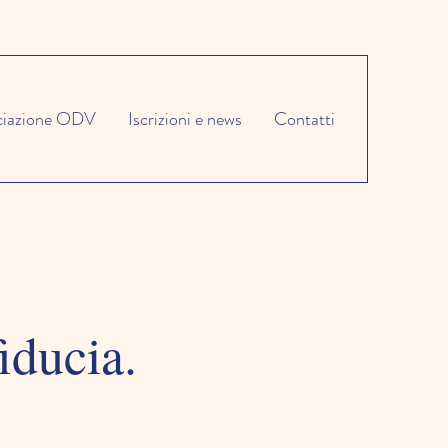
ciazione ODV
Iscrizioni e news
Contatti
iducia.