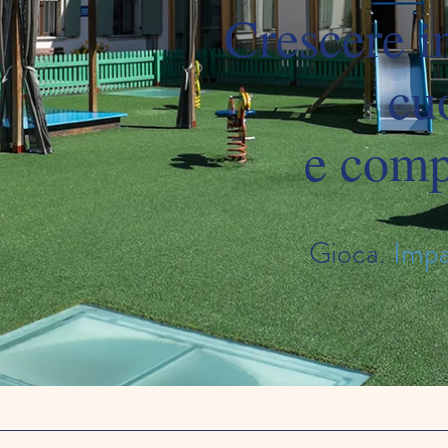
Crescere i
cu
e comp
Gioca.
Impa