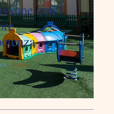
nsieme con
ore
etenza
ra.
Cresci.