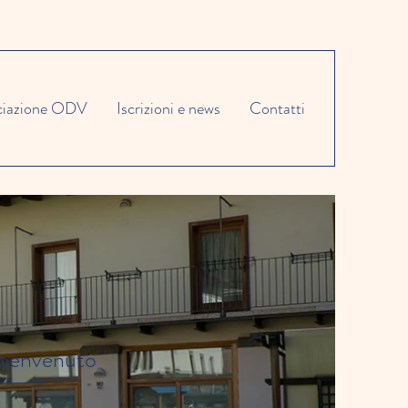
ciazione ODV
Iscrizioni e news
Contatti
l benvenuto