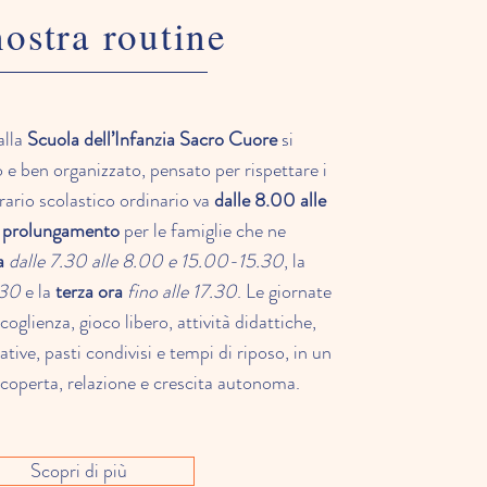
ostra routine
alla
Scuola dell’Infanzia Sacro Cuore
si
 e ben organizzato, pensato per rispettare i
orario scolastico ordinario va
dalle 8.00 alle
i
prolungamento
per le famiglie che ne
a
dalle 7.30 alle 8.00 e 15.00-15.30
, la
.30
e la
terza ora
fino alle 17.30
. Le giornate
glienza, gioco libero, attività didattiche,
tive, pasti condivisi e tempi di riposo, in un
scoperta, relazione e crescita autonoma.
Scopri di più