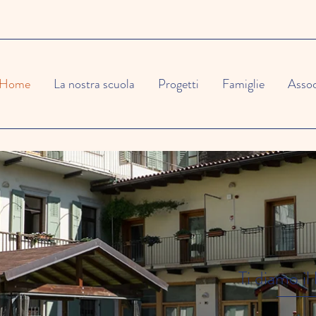
Home
La nostra scuola
Progetti
Famiglie
Asso
Ti diamo i